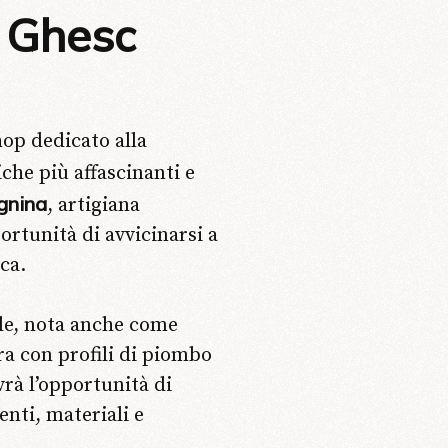
a Ghesc
hop dedicato alla
iche più affascinanti e
gnina
, artigiana
portunità di avvicinarsi a
ca.
nale, nota anche come
ura con profili di piombo
vrà l’opportunità di
nti, materiali e