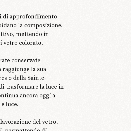
ti di approfondimento
 guidano la composizione.
uttivo, mettendo in
di vetro colorato.
trate conservate
a raggiunge la sua
es o della Sainte-
di trasformare la luce in
ontinua ancora oggi a
 e luce.
 lavorazione del vetro.
ti, permettendo di