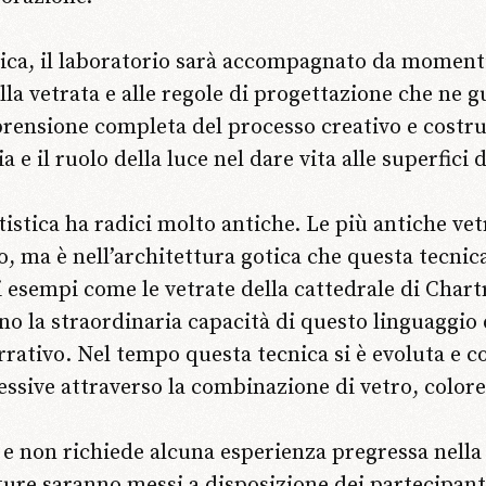
tica, il laboratorio sarà accompagnato da momen
ella vetrata e alle regole di progettazione che ne
mprensione completa del processo creativo e costr
a e il ruolo della luce nel dare vita alle superfici 
rtistica ha radici molto antiche. Le più antiche ve
, ma è nell’architettura gotica che questa tecnic
esempi come le vetrate della cattedrale di Chartr
no la straordinaria capacità di questo linguaggio 
rativo. Nel tempo questa tecnica si è evoluta e c
essive attraverso la combinazione di vetro, colore
i e non richiede alcuna esperienza pregressa nella
zature saranno messi a disposizione dei partecipan